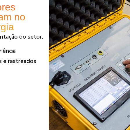
ores
ram no
rgia
ntação do setor.
iência
s e rastreados