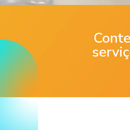
Conte
serviç