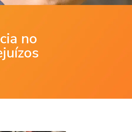
cia no
ejuízos