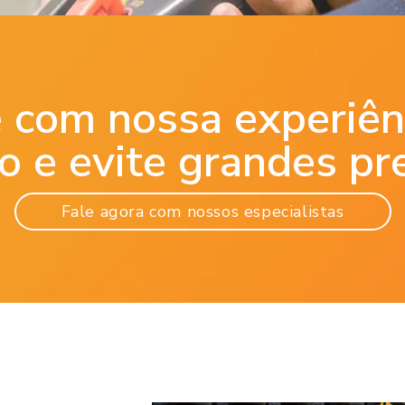
 com nossa experiên
o e evite grandes pr
Fale agora com nossos especialistas